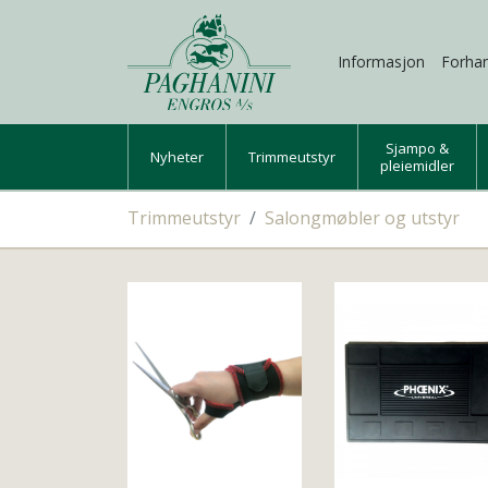
Informasjon
Forhan
Sjampo &
Nyheter
Trimmeutstyr
pleiemidler
Trimmeutstyr
Salongmøbler og utstyr