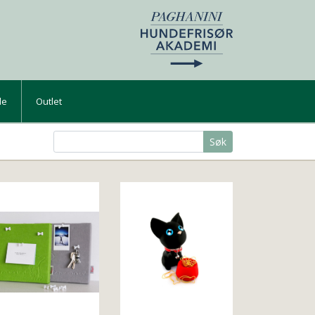
de
Outlet
Søk