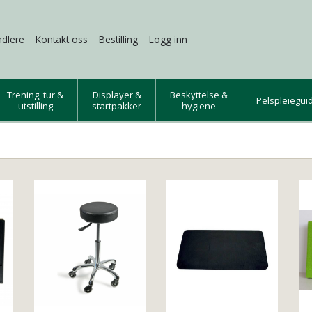
dlere
Kontakt oss
Bestilling
Logg inn
Trening, tur &
Displayer &
Beskyttelse &
Pelspleiegui
utstilling
startpakker
hygiene