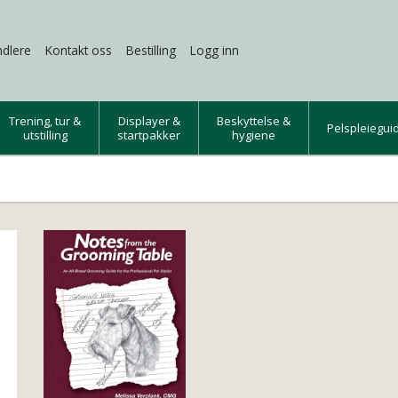
dlere
Kontakt oss
Bestilling
Logg inn
Trening, tur &
Displayer &
Beskyttelse &
Pelspleiegui
utstilling
startpakker
hygiene