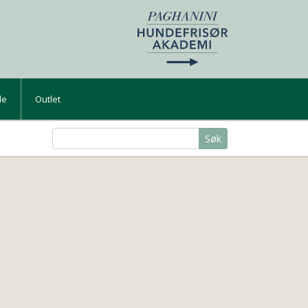
de
Outlet
Søk