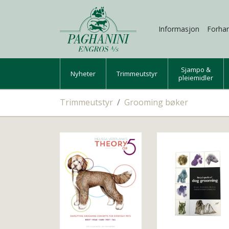
Informasjon
Forhan
Sjampo &
Nyheter
Trimmeutstyr
pleiemidler
Trimmeutstyr
Grooming bøker