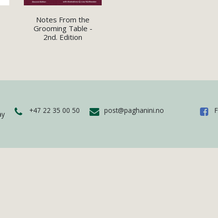
Notes From the
Grooming Table -
2nd. Edition
+47 22 35 00 50
post@paghanini.no
ay