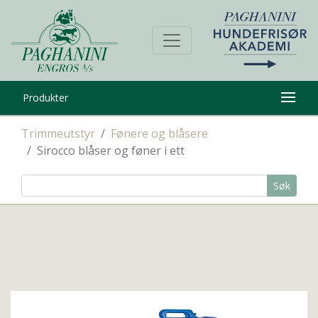
Produkter
Trimmeutstyr
Fønere og blåsere
Sirocco blåser og føner i ett
Søk